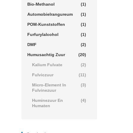
Bio-Methanol
(1)
Automobielrangureum
(1)
POM-Kunststoffen
(1)
Furfurylalcohol
(1)
DMF
(2)
Humusachtig Zuur
(20)
Kalium Fulvate
(2)
Fulviczuur
(11)
Micro-Element In
(3)
Fulvinezuur
Huminezuur En
(4)
Humaten