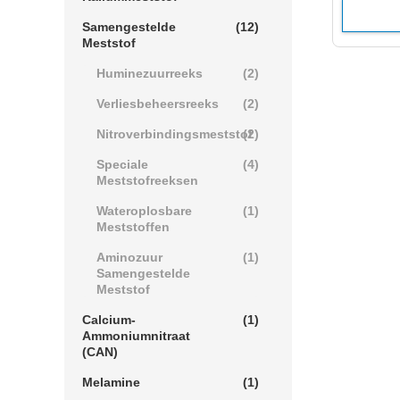
Samengestelde
(12)
Meststof
Huminezuurreeks
(2)
Verliesbeheersreeks
(2)
Nitroverbindingsmeststof
(2)
Speciale
(4)
Meststofreeksen
Wateroplosbare
(1)
Meststoffen
Aminozuur
(1)
Samengestelde
Meststof
Calcium-
(1)
Ammoniumnitraat
(CAN)
Melamine
(1)