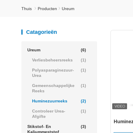
Thuis
Producten
Ureum
Catagorieën
Ureum
(6)
Verliesbeheersreeks
(1)
Polyasparaginezuur-
(1)
Urea
Gemeenschappelijke
(1)
Reeks
Huminezuurreeks
(2)
Controleer Urea-
(1)
Afgifte
Huminez
Stikstof- En
(3)
Kaliummeststof