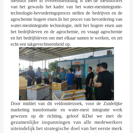
meststof meer in overeenstemming is met de meststofwet
van het gewasIn het kader van het water-mestintegratie-
technologie-bevorderingsproces stellen de bedrijven en de
Ongeveer ons
agrochemie hogere eisen.In het proces van bevordering van
water-mestintegratie technologie, stelt het hogere eisen aan
het bedrijfsleven en de agrochemie, en vraagt agrochemie
Fabrieksreis
en het bedrijfsleven om met elkaar samen te werken, en zet
echt een takgevechtseenheid op.
Kwaliteitscontrole
Contacteer ons
Nieuws
Door middel van dit veldonderzoek, voor de Zuidelijke
marketing transformatie en water-mest integratie werk
Gevallen
Dat we met de
gewezen op de richting, geloof ik
gezamenlijke inspanningen van alle medewerkers
uiteindelijk het strategische doel van het eerste merk
Ureum