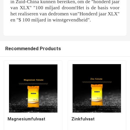
in Zuid-China kunnen bereiken, om de "honderd jaar
van XLX" "100 miljard droom!Het is de basis voor
het realiseren van de
dromen van
"Honderd jaar XLX"
Stikstof- en kaliummeststof
en "$ 100 miljard in winstgevendheid".
Samengestelde meststof
Recommended Products
Calcium-ammoniumnitraat (CAN)
Melamine
Bio-methanol
Automobielrangureum
Magnesiumfulvaat
Zinkfulvaat
POM-kunststoffen