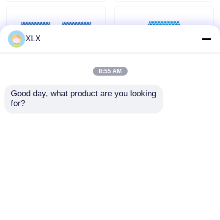
XLX
8:55 AM
Good day, what product are you looking 
for?
Verliesbeheersreeks
Speciale samengestelde
meststof voor rijst
Aanvraag sturen
Aanvraag sturen
Thuis
Ongeveer ons
Contacteer ons
Desktop Site
Sitemap
Privacybeleid