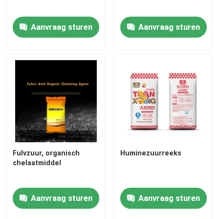
Furfurylalcohol
Aanvraag sturen
Aanvraag sturen
DMF
Humusachtig zuur
Fulvzuur, organisch
Huminezuurreeks
chelaatmiddel
Aanvraag sturen
Aanvraag sturen